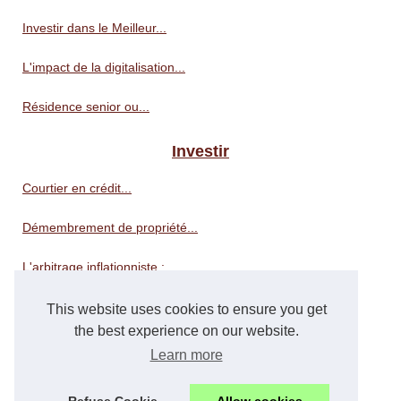
Investir dans le Meilleur...
L'impact de la digitalisation...
Résidence senior ou...
Investir
Courtier en crédit...
Démembrement de propriété...
L'arbitrage inflationniste :...
Comment choisir la meilleure...
This website uses cookies to ensure you get
the best experience on our website.
Portefeuille
Learn more
Zoran Petrovic : une...