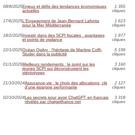
08/8/2025
Enjeux et défis des tendances économiques
1 355
actuelles
cliques
17/6/2025
L'Engagement de Jean-Bernard Lafonta
1 623
pour la Mer Méditerranée
cliques
18/2/2025
Investir dans des SCPI fiscales : avantages
1 977
et points de vigilance
cliques
22/1/2025
Océan Ogilvy : l'héritage de Martine Coffi-
5 199
Studer dans la publicité
cliques
01/1/2025
Meilleurs rendements : le point sur les
3 160
jeunes SCPI qui déconstruisent les
cliques
stéréotypes
21/10/2024
Assurance-vie : le choix des allocations, clé
2 127
d’une épargne performante
cliques
02/10/2024
Les secrets pour avoir ChatGPT en français
3 318
révélés par chatgptfrance.net
cliques