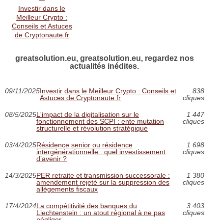
Investir dans le
Meilleur Crypto :
Conseils et Astuces
de Cryptonaute.fr
greatsolution.eu, greatsolution.eu, regardez nos
actualités inédites.
09/11/2025
Investir dans le Meilleur Crypto : Conseils et
838
Astuces de Cryptonaute.fr
cliques
08/5/2025
L'impact de la digitalisation sur le
1 447
fonctionnement des SCPI : ente mutation
cliques
structurelle et révolution stratégique
03/4/2025
Résidence senior ou résidence
1 698
intergénérationnelle : quel investissement
cliques
d’avenir ?
14/3/2025
PER retraite et transmission successorale :
1 380
amendement rejeté sur la suppression des
cliques
allègements fiscaux
17/4/2024
La compétitivité des banques du
3 403
Liechtenstein : un atout régional à ne pas
cliques
négliger