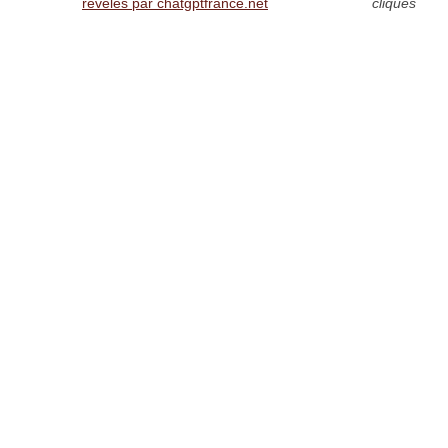
révélés par chatgptfrance.net
cliques