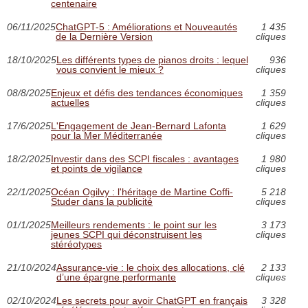
centenaire
06/11/2025
ChatGPT-5 : Améliorations et Nouveautés
1 435
de la Dernière Version
cliques
18/10/2025
Les différents types de pianos droits : lequel
936
vous convient le mieux ?
cliques
08/8/2025
Enjeux et défis des tendances économiques
1 359
actuelles
cliques
17/6/2025
L'Engagement de Jean-Bernard Lafonta
1 629
pour la Mer Méditerranée
cliques
18/2/2025
Investir dans des SCPI fiscales : avantages
1 980
et points de vigilance
cliques
22/1/2025
Océan Ogilvy : l'héritage de Martine Coffi-
5 218
Studer dans la publicité
cliques
01/1/2025
Meilleurs rendements : le point sur les
3 173
jeunes SCPI qui déconstruisent les
cliques
stéréotypes
21/10/2024
Assurance-vie : le choix des allocations, clé
2 133
d’une épargne performante
cliques
02/10/2024
Les secrets pour avoir ChatGPT en français
3 328