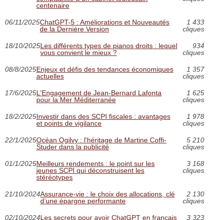
centenaire
06/11/2025
ChatGPT-5 : Améliorations et Nouveautés
1 433
de la Dernière Version
cliques
18/10/2025
Les différents types de pianos droits : lequel
934
vous convient le mieux ?
cliques
08/8/2025
Enjeux et défis des tendances économiques
1 357
actuelles
cliques
17/6/2025
L'Engagement de Jean-Bernard Lafonta
1 625
pour la Mer Méditerranée
cliques
18/2/2025
Investir dans des SCPI fiscales : avantages
1 978
et points de vigilance
cliques
22/1/2025
Océan Ogilvy : l'héritage de Martine Coffi-
5 210
Studer dans la publicité
cliques
01/1/2025
Meilleurs rendements : le point sur les
3 168
jeunes SCPI qui déconstruisent les
cliques
stéréotypes
21/10/2024
Assurance-vie : le choix des allocations, clé
2 130
d’une épargne performante
cliques
02/10/2024
Les secrets pour avoir ChatGPT en français
3 323