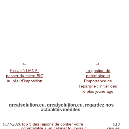
Fiscalité LMNP :
La gestion de
passer du micro BIC
patrimoine et
au réel d’imposition
l’importance de
l’épargne : initier dès
le plus jeune âge
greatsolution.eu, greatsolution.eu, regardez nos
actualités inédites.
05/4/2026
Top 3 des raisons de confier votre
513
comptabilité à un cabinet toulousain
cliques