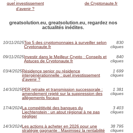
quel investissement
de Cryptonaute.fr
d’avenir ?
greatsolution.eu, greatsolution.eu, regardez nos
actualités inédites.
10/11/2025
Top 5 des cryptomonnaies à surveiller selon
830
Cryptonaute.fr
cliques
09/11/2025
Investir dans le Meilleur Crypto : Conseils et
840
Astuces de Cryptonaute.fr
cliques
03/4/2025
Résidence senior ou résidence
1 699
intergénérationnelle : quel investissement
cliques
d’avenir ?
14/3/2025
PER retraite et transmission successorale :
1 381
amendement rejeté sur la suppression des
cliques
allègements fiscaux
17/4/2024
La compétitivité des banques du
3 403
Liechtenstein : un atout régional à ne pas
cliques
négliger
14/3/2024
Les actions à acheter en 2026 pour une
38 795
stratégie gagnante : Maximisez la rentabilité
cliques